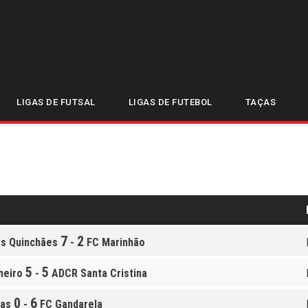
L INICIADOS – ÚL
LIGAS DE FUTSAL
LIGAS DE FUTEBOL
TAÇAS
7
2
s Quinchães
-
FC Marinhão
5
5
heiro
-
ADCR Santa Cristina
0
6
das
-
FC Gandarela