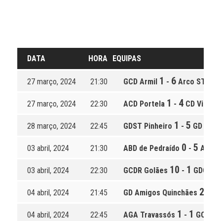
DATA
HORA
EQUIPAS
1
6
27 março, 2024
21:30
GCD Armil
-
Arco ST.º Ov
1
4
27 março, 2024
22:30
ACD Portela
-
CD Vinhós
1
5
28 março, 2024
22:45
GDST Pinheiro
-
GD Rega
0
5
03 abril, 2024
21:30
ABD de Pedraído
-
ADC A
10
1
03 abril, 2024
22:30
GCDR Golães
-
GDC Ser
2
1
04 abril, 2024
21:45
GD Amigos Quinchães
-
A
1
1
04 abril, 2024
22:45
AGA Travassós
-
GCR Nun