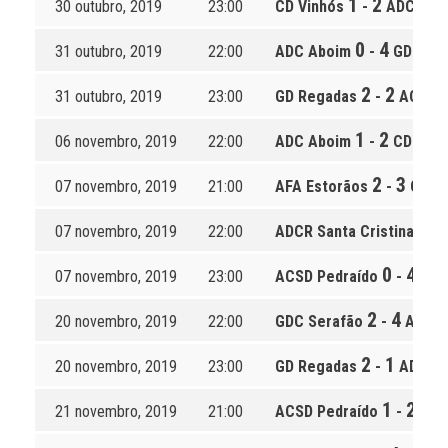
1
2
30 outubro, 2019
23:00
CD Vinhós
-
ADCR San
0
4
31 outubro, 2019
22:00
ADC Aboim
-
GDC Ser
2
2
31 outubro, 2019
23:00
GD Regadas
-
ACSD P
1
2
06 novembro, 2019
22:00
ADC Aboim
-
CD Vinh
2
3
07 novembro, 2019
21:00
AFA Estorãos
-
GD R
1
07 novembro, 2019
22:00
ADCR Santa Cristina
-
0
4
07 novembro, 2019
23:00
ACSD Pedraído
-
GDC
2
4
20 novembro, 2019
22:00
GDC Serafão
-
AFA E
2
1
20 novembro, 2019
23:00
GD Regadas
-
ADCR Sa
1
2
21 novembro, 2019
21:00
ACSD Pedraído
-
ADC