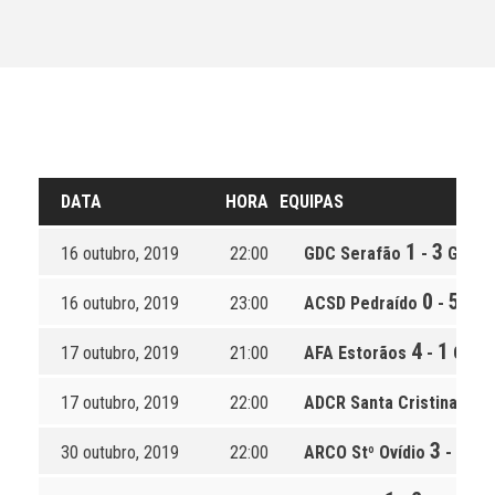
DATA
HORA
EQUIPAS
1
3
16 outubro, 2019
22:00
GDC Serafão
-
GD Re
0
5
16 outubro, 2019
23:00
ACSD Pedraído
-
ARCO
4
1
17 outubro, 2019
21:00
AFA Estorãos
-
CD Vi
2
17 outubro, 2019
22:00
ADCR Santa Cristina
-
3
1
30 outubro, 2019
22:00
ARCO Stº Ovídio
-
AFA