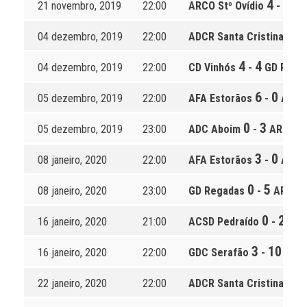
4
0
21 novembro, 2019
22:00
ARCO Stº Ovídio
-
CD 
1
04 dezembro, 2019
22:00
ADCR Santa Cristina
-
4
4
04 dezembro, 2019
22:00
CD Vinhós
-
GD Rega
6
0
05 dezembro, 2019
22:00
AFA Estorãos
-
ACSD 
0
3
05 dezembro, 2019
23:00
ADC Aboim
-
ARCO St
3
0
08 janeiro, 2020
22:00
AFA Estorãos
-
ADC 
0
5
08 janeiro, 2020
23:00
GD Regadas
-
ARCO S
0
2
16 janeiro, 2020
21:00
ACSD Pedraído
-
ADCR
3
10
16 janeiro, 2020
22:00
GDC Serafão
-
CD V
0
22 janeiro, 2020
22:00
ADCR Santa Cristina
-