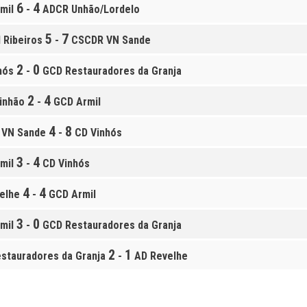
6
4
mil
-
ADCR Unhão/Lordelo
5
7
Ribeiros
-
CSCDR VN Sande
2
0
hós
-
GCD Restauradores da Granja
2
4
inhão
-
GCD Armil
4
8
 VN Sande
-
CD Vinhós
3
4
mil
-
CD Vinhós
4
4
elhe
-
GCD Armil
3
0
mil
-
GCD Restauradores da Granja
2
1
stauradores da Granja
-
AD Revelhe