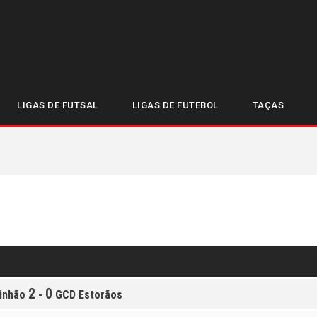
 FUTSAL SENIORES
TIMOS JOGOS GRUP
LIGAS DE FUTSAL
LIGAS DE FUTEBOL
TAÇAS
2
0
inhão
-
GCD Estorãos