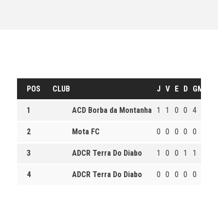
POS
CLUB
J
V
E
D
GM
GS
1
ACD Borba da Montanha
1
1
0
0
4
1
2
Mota FC
0
0
0
0
0
0
3
ADCR Terra Do Diabo
1
0
0
1
1
4
4
ADCR Terra Do Diabo
0
0
0
0
0
0